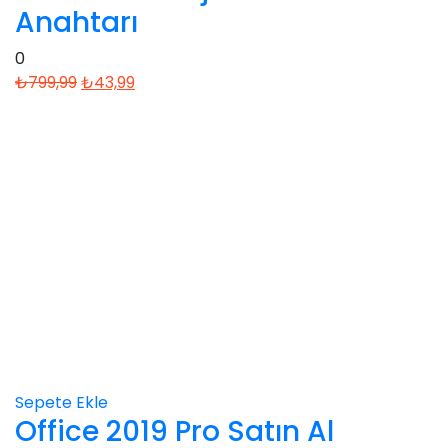
Anahtarı
0
Orijinal
Şu
₺
799,99
₺
43,99
fiyat:
andaki
₺799,99.
fiyat:
₺43,99.
Sepete Ekle
Office 2019 Pro Satın Al