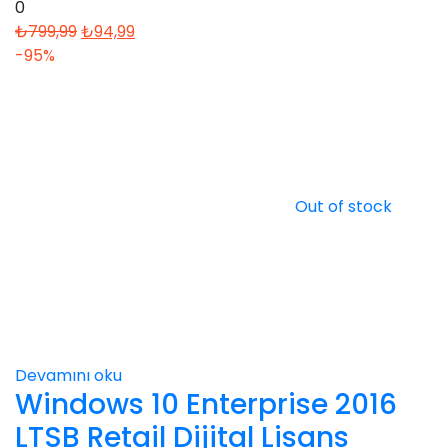
0
Orijinal
Şu
₺
799,99
₺
94,99
fiyat:
andaki
-95%
₺799,99.
fiyat:
₺94,99.
Out of stock
Devamını oku
Windows 10 Enterprise 2016
LTSB Retail Dijital Lisans