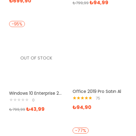
₺
699,90
₺
94,99
₺
799,99
-95%
OUT OF STOCK
Office 2019 Pro Satın Al
Windows 10 Enterprise 2016 LTSB Retail Dijital Lisans Anahtarı
75
0
5 üzerinden
₺
94,90
₺
43,99
5.00
oy aldı
₺
799,99
-77%