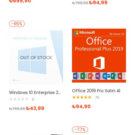
₺
699,90
₺
94,99
₺
799,99
-95%
OUT OF STOCK
Office 2019 Pro Satın Al
Windows 10 Enterprise 2016 LTSB Retail Dijital Lisans Anahtarı
75
0
5 üzerinden
₺
94,90
₺
43,99
5.00
oy aldı
₺
799,99
-77%