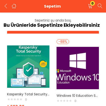
0
Sepetim
GIRIŞ YAP
KAYIT OL
Sepetiniz şu anda boş.
Bu Ürünleride Sepetinize Ekleyebilirsiniz
Kullanıcı adınızı ve şifrenizi girin.
Mağazaya Geri Dön
-88%
Beni Hatırla
Şifrenizi mi unuttunuz?
Kaspersky Total Security Satın Al
Windows 10 Education Satın Al
0
0