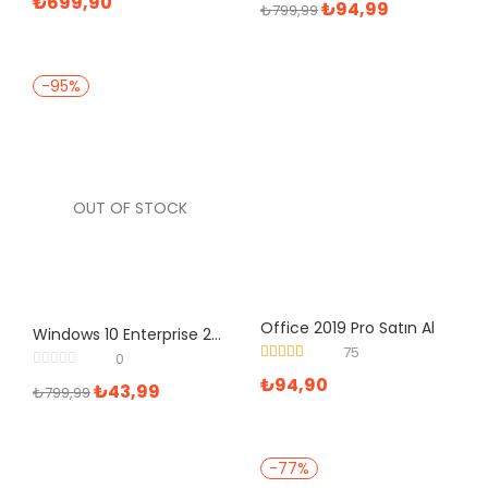
₺
699,90
₺
94,99
₺
799,99
-95%
OUT OF STOCK
Office 2019 Pro Satın Al
Windows 10 Enterprise 2016 LTSB Retail Dijital Lisans Anahtarı
75
0
5 üzerinden
₺
94,90
₺
43,99
5.00
oy aldı
₺
799,99
-77%