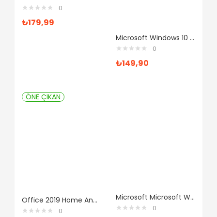
0
₺
179,99
Microsoft Windows 10 Pro ve Office 365 Pro Plus Yazılım
0
₺
149,90
ÖNE ÇIKAN
Microsoft Microsoft Windows 10 Pro Dijital Lisans Anahtarı
Office 2019 Home And Business Satın Al
0
0