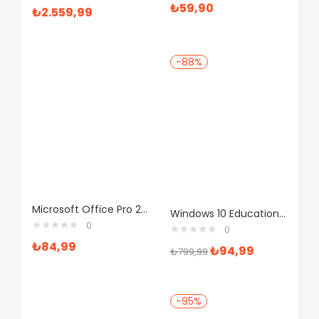
₺
59,90
₺
2.559,99
-88%
Microsoft Office Pro 2016 Elektronik Lisans Ofis Yazılımı
Windows 10 Education Satın Al
0
0
₺
84,99
₺
94,99
₺
799,99
-95%