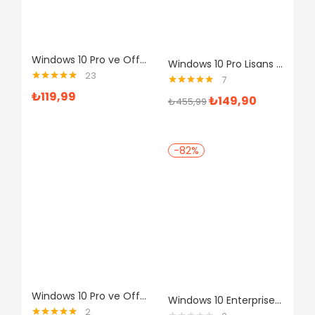
Windows 10 Pro ve Office 2019 Pro Plus Dijital Lisans Anahtarı
Windows 10 Pro Lisans Anahtarı ve Office 365 1 Yıl Mail Hesabı
23
7
5 üzerinden
5 üzerinden
₺
119,99
₺
149,90
5.00
oy aldı
₺
455,99
4.86
oy aldı
-82%
Windows 10 Pro ve Office 2016 Pro Plus Dijital Lisans Anahtarı
Windows 10 Enterprise Retail Dijital Lisans Anahtarı
2