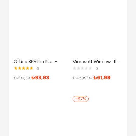
Office 365 Pro Plus – 5 Pc – Mac 1Yıl – Mail Hesabı
Microsoft Windows 11 Pro Dijital Lisans Anahtarı
3
0
5 üzerinden
₺
93,93
₺
61,99
₺
399,99
₺
2.699,90
5.00
oy aldı
-67%