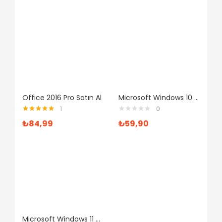
Office 2016 Pro Satın Al
Microsoft Windows 10 Pro Dijital Lisans Anahtarı
1
0
5 üzerinden
₺
84,99
₺
59,90
5.00
oy aldı
Microsoft Windows 11 Home ve Office 365 Pro Plus Yazılım