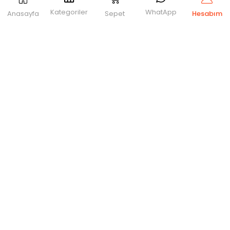
Kategoriler
WhatApp
Anasayfa
Sepet
Hesabım
GIRIŞ
KAYIT OL
Giriş yapmak için kullanıcı adınızı ve şifrenizi girin.
Beni Hatırla