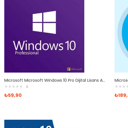
Microsoft Microsoft Windows 10 Pro Dijital Lisans Anahtarı
0
₺
59,90
₺
189