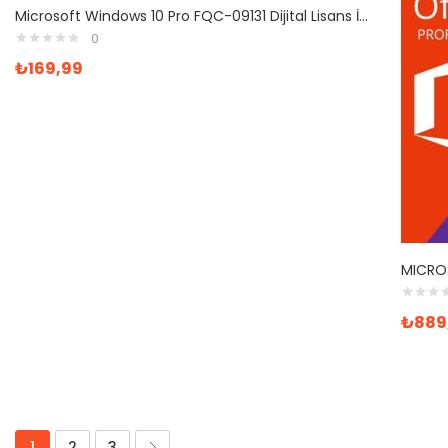
Microsoft Windows 10 Pro FQC-09131 Dijital Lisans İşletim Sistemi
0
₺
169,99
₺
889
1
2
3