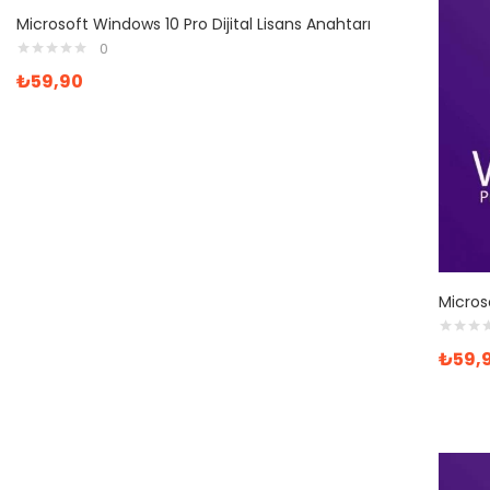
Microsoft Windows 10 Pro Dijital Lisans Anahtarı
0
₺
59,90
Microso
₺
59,