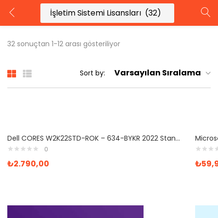
GIRIŞ YAP
KAYIT OL
32 sonuçtan 1-12 arası gösteriliyor
Kullanıcı adınızı ve şifrenizi girin.
Varsayılan Sıralama
Sort by:
Beni Hatırla
Şifrenizi mi unuttunuz?
Dell CORES W2K22STD-ROK – 634-BYKR 2022 Standard 16 Windows Server
0
₺
2.790,00
₺
59,