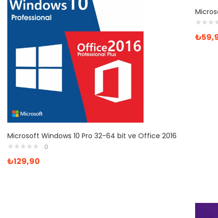
Microso
₺
59,
Microsoft Windows 10 Pro 32-64 bit ve Office 2016
0
₺
129,90