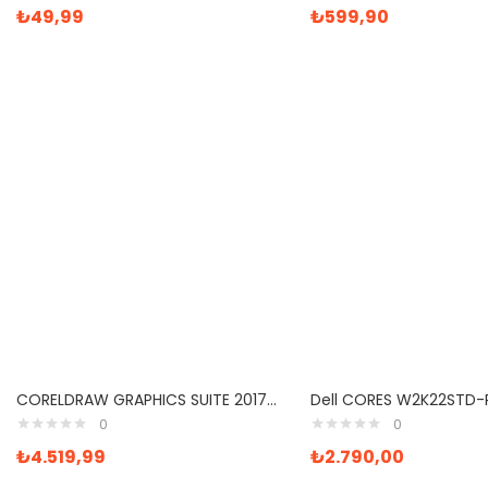
5 üzerinden
₺
49,99
₺
599,90
5.00
oy aldı
CORELDRAW GRAPHICS SUITE 2017 Satın Al
0
0
₺
4.519,99
₺
2.790,00