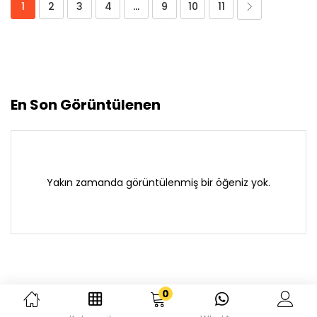
1
2
3
4
…
9
10
11
En Son Görüntülenen
Yakın zamanda görüntülenmiş bir öğeniz yok.
0