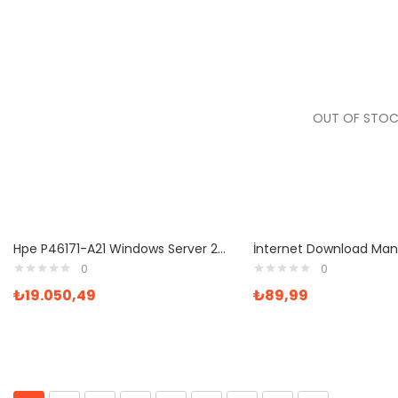
OUT OF STOC
Hpe P46171-A21 Windows Server 2022 Standart Rok
0
0
₺
19.050,49
₺
89,99