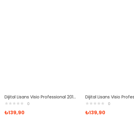
Dijital Lisans Visio Professional 2016 Bireysel Dijital Lisans
0
0
₺
139,90
₺
139,90