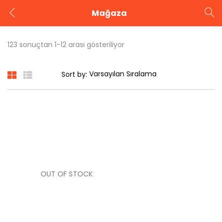
Mağaza
GIRIŞ YAP
KAYIT OL
123 sonuçtan 1-12 arası gösteriliyor
Kullanıcı adınızı ve şifrenizi girin.
Sort by:
Beni Hatırla
Şifrenizi mi unuttunuz?
OUT OF STOCK