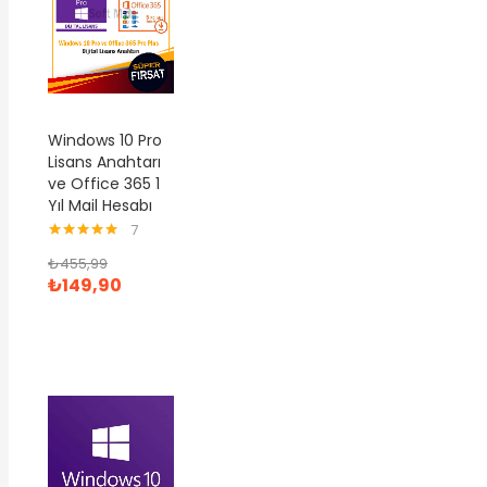
Windows 10 Pro
Lisans Anahtarı
ve Office 365 1
Yıl Mail Hesabı
7
5 üzerinden
₺
455,99
4.86
oy aldı
₺
149,90