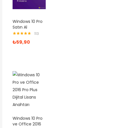
Windows 10 Pro
Satın Al
113
5 üzerinden
₺
59,90
4.95
oy aldı
Windows 10 Pro
ve Office 2016