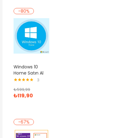
-80%
Windows 10
Home Satın Al
3
5 üzerinden
₺
599,99
5.00
oy aldı
₺
119,90
-67%