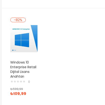
-82%
Windows 10
Enterprise Retail
Dijital Lisans
Anahtarı
0
₺
599,99
₺
109,99