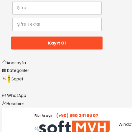
Anasayfa
Kategoriler
0
Sepet
WhatApp
Hesabım
(+90) 850 241 96 07
Bizi Arayın :
Window