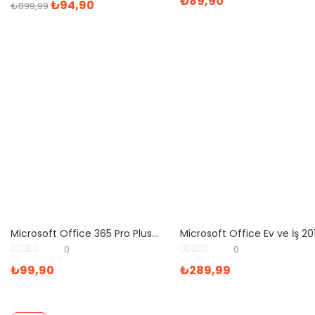
₺
89,90
₺
94,90
₺
899,99
Microsoft Office 365 Pro Plus Ofis Yazılımı
0
0
₺
99,90
₺
289,99