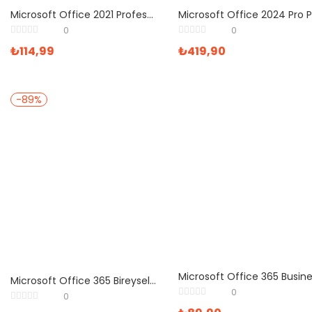
Microsoft Office 2021 Professional Plus Lisans Anahtarı
0
0
₺
114,99
₺
419,90
-89%
Microsoft Office 365 Bireysel Elektronik Lisans Ofis Yazılımı
0
0