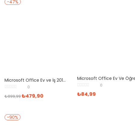
-47%
Microsoft Office Ev ve İş 2019 Türkçe Lisans
0
0
₺
84,99
₺
479,90
₺
899,99
-90%