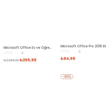
Microsoft Office Ev ve Öğrenci 2019 Türkçe Lisans
0
0
₺
84,99
₺
259,99
₺
2.699,90
-89%