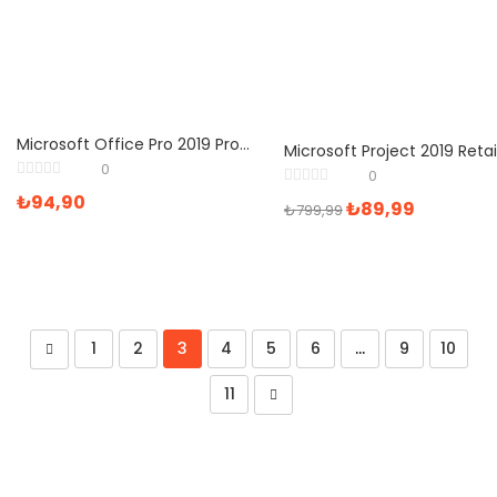
Microsoft Office Pro 2019 Professional Lisans Anahtarı
0
0
₺
94,90
₺
89,99
₺
799,99
1
2
3
4
5
6
…
9
10
11