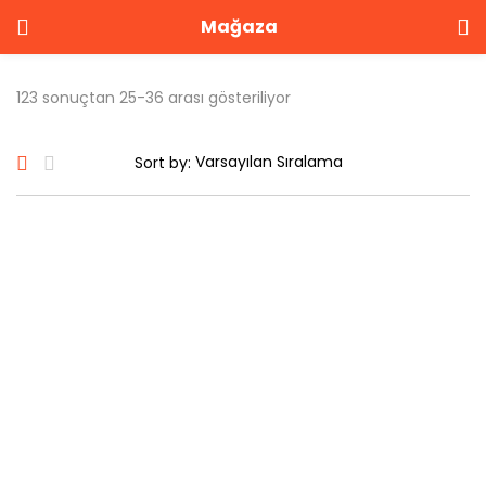
Mağaza
GIRIŞ YAP
KAYIT OL
123 sonuçtan 25-36 arası gösteriliyor
Kullanıcı adınızı ve şifrenizi girin.
Sort by:
Beni Hatırla
Şifrenizi mi unuttunuz?