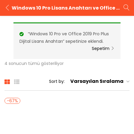
Windows 10 Pro Lisans Anahtarı ve Office 365 1 Yıl Mail Hesabı
GIRIŞ YAP
KAYIT OL
“Windows 10 Pro ve Office 2019 Pro Plus
Kullanıcı adınızı ve şifrenizi girin.
Dijital Lisans Anahtarı” sepetinize eklendi.
Sepetim
4 sonucun tümü gösteriliyor
Beni Hatırla
Şifrenizi mi unuttunuz?
Varsayılan Sıralama
Sort by:
-67%