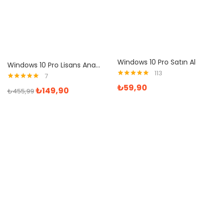
Windows 10 Pro Satın Al
Windows 10 Pro Lisans Anahtarı ve Office 365 1 Yıl Mail Hesabı
113
7
5 üzerinden
5 üzerinden
₺
59,90
₺
149,90
4.95
oy aldı
₺
455,99
4.86
oy aldı