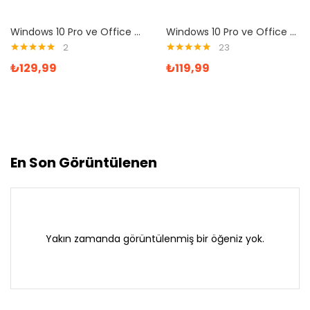
Windows 10 Pro ve Office 2016 Pro Plus Dijital Lisans Anahtarı
Windows 10 Pro ve Office 2019 Pro Plus Dijital Lisans Anahtarı
2
23
5 üzerinden
5 üzerinden
₺
129,99
₺
119,99
5.00
oy aldı
5.00
oy aldı
En Son Görüntülenen
Yakın zamanda görüntülenmiş bir öğeniz yok.