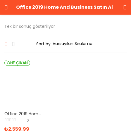
Office 2019 Home And Business Satın Al
GIRIŞ YAP
KAYIT OL
Tek bir sonuç gösteriliyor
Kullanıcı adınızı ve şifrenizi girin.
Sort by:
ÖNE ÇIKAN
Beni Hatırla
Şifrenizi mi unuttunuz?
Office 2019 Home And Business Satın Al
0
₺
2.559,99