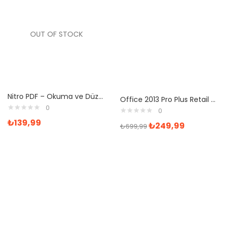
OUT OF STOCK
Nitro PDF – Okuma ve Düzenleme Dijital Lisans Anahtarı
Office 2013 Pro Plus Retail Dijital Lisans Anahtarı
0
0
₺
139,99
₺
249,99
₺
699,99