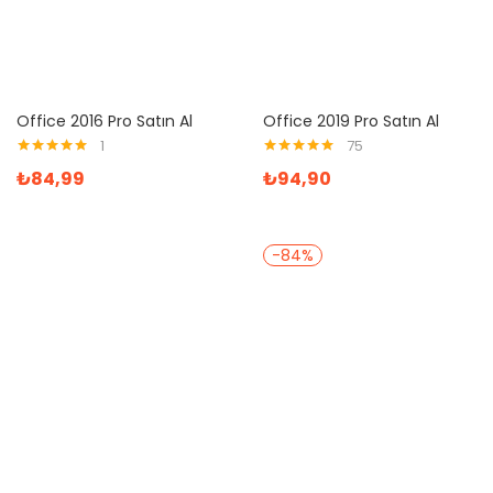
Office 2016 Pro Satın Al
Office 2019 Pro Satın Al
1
75
5 üzerinden
5 üzerinden
₺
84,99
₺
94,90
5.00
oy aldı
5.00
oy aldı
-84%