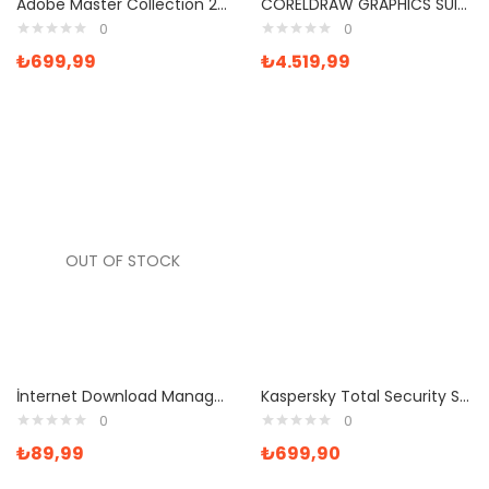
Adobe Master Collection 2020 Dijital Lisans Anahtarı
CORELDRAW GRAPHICS SUITE 2017 Satın Al
0
0
₺
699,99
₺
4.519,99
OUT OF STOCK
İnternet Download Manager 1 Yıl Lisans
Kaspersky Total Security Satın Al
0
0
₺
89,99
₺
699,90