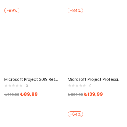
-89%
-84%
Microsoft Project 2019 Retail Dijital İndirilebilir Lisans
Microsoft Project Professional 2016 Dijital İndirilebilir Lisans
0
0
₺
89,99
₺
139,99
₺
799,99
₺
899,99
-64%