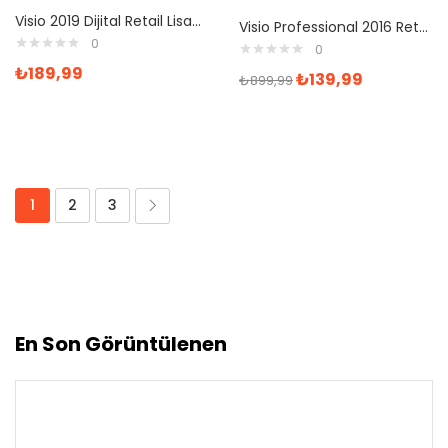
Visio 2019 Dijital Retail Lisans Anahtarı
Visio Professional 2016 Retail Dijital Lisans Anahtarı
0
0
₺
189,99
₺
139,99
₺
899,99
1
2
3
En Son Görüntülenen