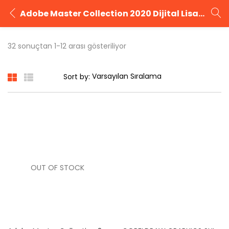
Adobe Master Collection 2020 Dijital Lisans Anahtarı
GIRIŞ YAP
KAYIT OL
32 sonuçtan 1-12 arası gösteriliyor
Kullanıcı adınızı ve şifrenizi girin.
Sort by:
Beni Hatırla
Şifrenizi mi unuttunuz?
OUT OF STOCK