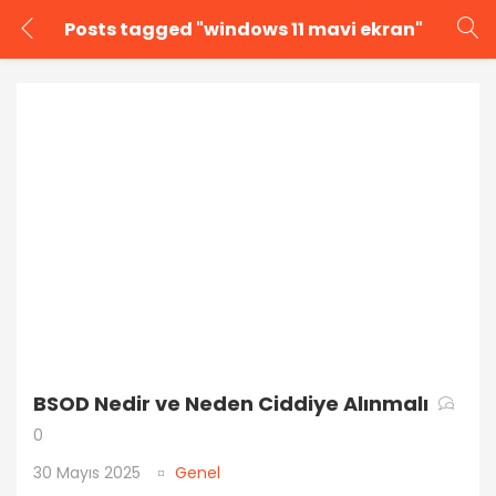
Posts tagged "windows 11 mavi ekran"
GIRIŞ YAP
KAYIT OL
Kullanıcı adınızı ve şifrenizi girin.
Beni Hatırla
Şifrenizi mi unuttunuz?
BSOD Nedir ve Neden Ciddiye Alınmalı
0
30 Mayıs 2025
Genel