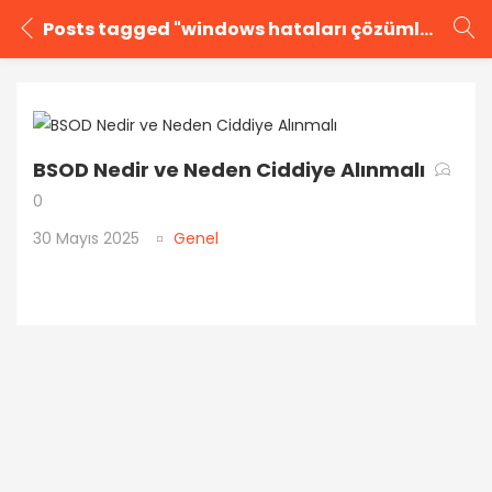
Posts tagged "windows hataları çözümleri"
GIRIŞ YAP
KAYIT OL
Kullanıcı adınızı ve şifrenizi girin.
BSOD Nedir ve Neden Ciddiye Alınmalı
0
30 Mayıs 2025
Genel
Beni Hatırla
Şifrenizi mi unuttunuz?