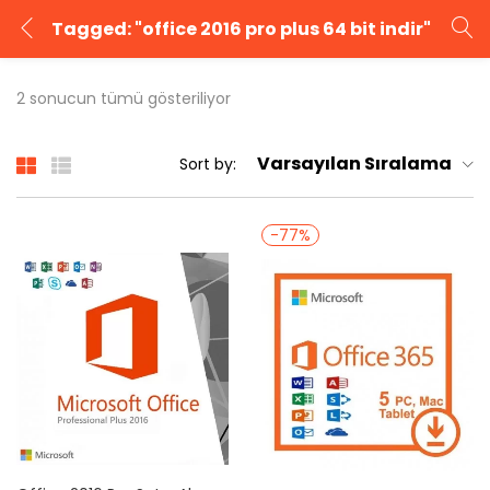
Tagged: "office 2016 pro plus 64 bit indir"
GIRIŞ YAP
KAYIT OL
2 sonucun tümü gösteriliyor
Kullanıcı adınızı ve şifrenizi girin.
Varsayılan Sıralama
Sort by:
-77%
Beni Hatırla
Şifrenizi mi unuttunuz?