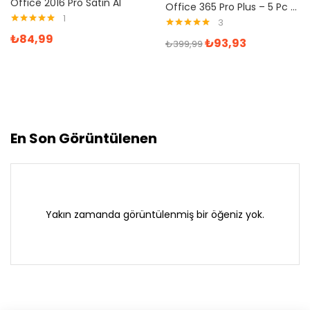
Office 2016 Pro Satın Al
Office 365 Pro Plus – 5 Pc – Mac 1Yıl – Mail Hesabı
1
3
5 üzerinden
5 üzerinden
₺
84,99
₺
93,93
5.00
oy aldı
₺
399,99
5.00
oy aldı
En Son Görüntülenen
Yakın zamanda görüntülenmiş bir öğeniz yok.