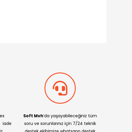
res
Soft Mvh
‘da yaşayabileceğiniz tüm
e iade
soru ve sorunlarınız için 7/24 teknik
z.
destek ekibimize whatsapp destek