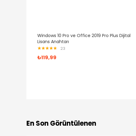
Windows 10 Pro ve Office 2019 Pro Plus Dijital
Lisans Anahtarı
23
5 üzerinden
₺
119,99
5.00
oy aldı
En Son Görüntülenen