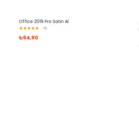
Office 2019 Pro Satın Al
75
5 üzerinden
₺
94,90
5.00
oy aldı