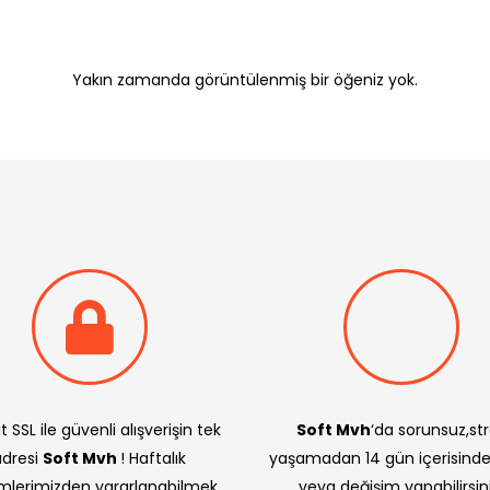
Yakın zamanda görüntülenmiş bir öğeniz yok.
t SSL ile güvenli alışverişin tek
Soft Mvh
‘da sorunsuz,st
adresi
Soft Mvh
! Haftalık
yaşamadan 14 gün içerisind
imlerimizden yararlanabilmek
veya değişim yapabilirsini