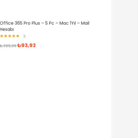
Office 365 Pro Plus – 5 Pc – Mac 1Yıl – Mail
Hesabı
3
5 üzerinden
₺
93,93
₺
399,99
5.00
oy aldı