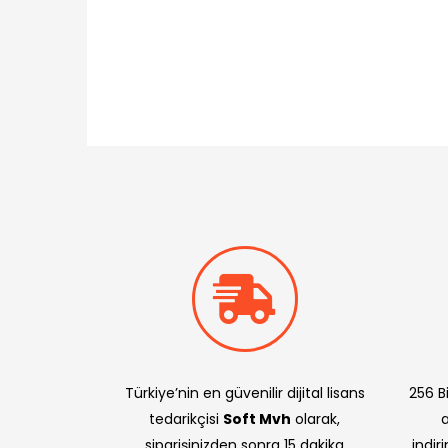
Türkiye’nin en güvenilir dijital lisans
256 Bi
tedarikçisi
Soft Mvh
olarak,
siparişinizden sonra 15 dakika
indir