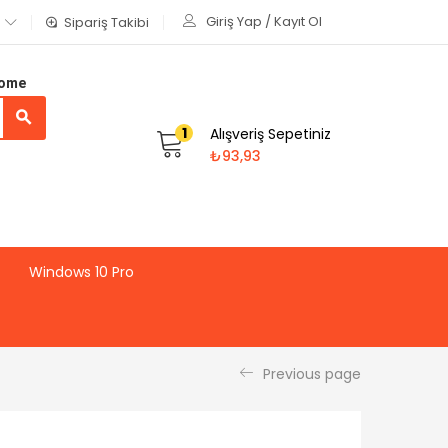
Giriş Yap / Kayıt Ol
Sipariş Takibi
Home
1
Alışveriş Sepetiniz
₺
93,93
Windows 10 Pro
Previous page