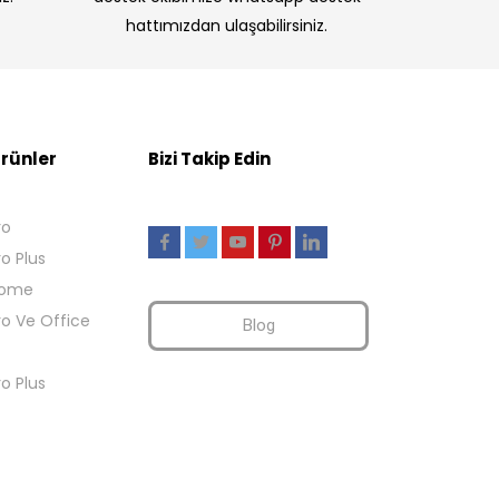
hattımızdan ulaşabilirsiniz.
rünler
Bizi Takip Edin
ro
ro Plus
Home
ro Ve Office
Blog
ro Plus