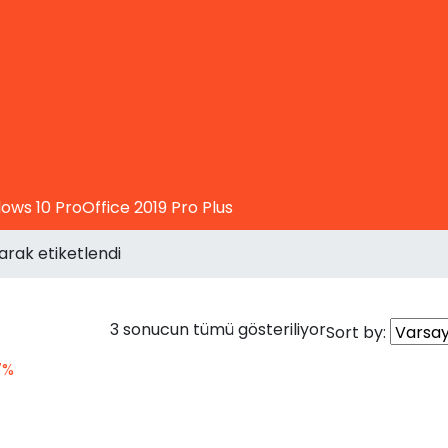
ows 10 Pro
Office 2019 Pro Plus
arak etiketlendi
3 sonucun tümü gösteriliyor
Sort by:
7%