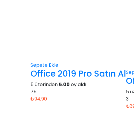
Sepete Ekle
Office 2019 Pro Satın Al
Sep
Of
5 üzerinden
5.00
oy aldı
75
5 ü
₺
94,90
3
₺
3