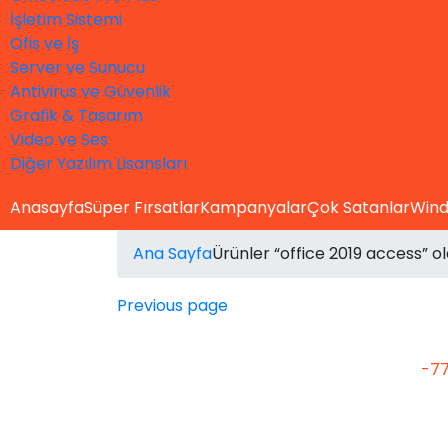
İşletim Sistemi
Ofis ve İş
Server ve Sunucu
Antivirüs ve Güvenlik
Grafik & Tasarım
Video ve Ses
Diğer Yazılım Lisansları
Anasayfa
Süper Fırsatlar
Kampanyalar
Çok Satanlar
Wind
Ana Sayfa
Ürünler “office 2019 access” ol
Previous page
-7