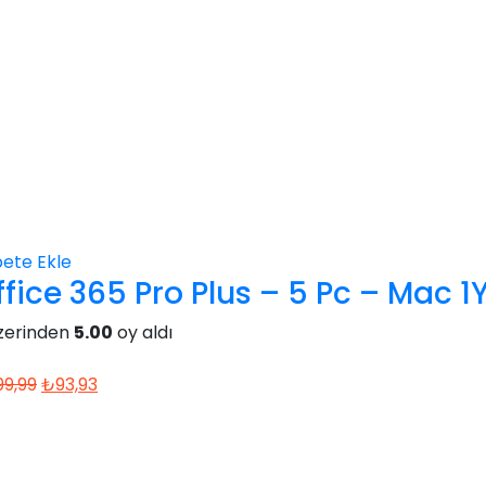
ete Ekle
fice 365 Pro Plus – 5 Pc – Mac 1Y
zerinden
5.00
oy aldı
Orijinal
Şu
99,99
₺
93,93
fiyat:
andaki
₺399,99.
fiyat:
₺93,93.