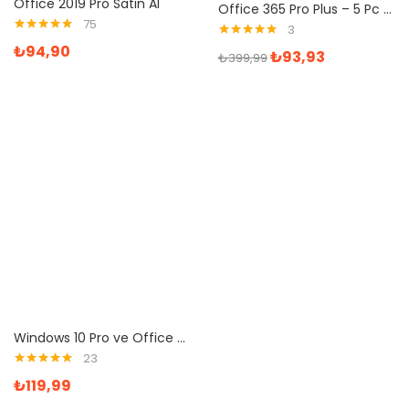
Office 2019 Pro Satın Al
Office 365 Pro Plus – 5 Pc – Mac 1Yıl – Mail Hesabı
75
3
5 üzerinden
5 üzerinden
₺
94,90
₺
93,93
5.00
oy aldı
₺
399,99
5.00
oy aldı
Windows 10 Pro ve Office 2019 Pro Plus Dijital Lisans Anahtarı
23
5 üzerinden
₺
119,99
5.00
oy aldı