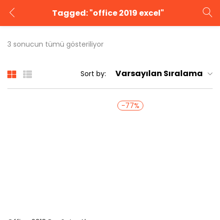
Tagged: "office 2019 excel"
GIRIŞ YAP
KAYIT OL
3 sonucun tümü gösteriliyor
Kullanıcı adınızı ve şifrenizi girin.
Varsayılan Sıralama
Sort by:
-77%
Beni Hatırla
Şifrenizi mi unuttunuz?