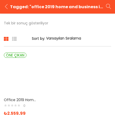
Tagged: "office 2019 home and business indir"
GIRIŞ YAP
KAYIT OL
Tek bir sonuç gösteriliyor
Kullanıcı adınızı ve şifrenizi girin.
Sort by:
ÖNE ÇIKAN
Beni Hatırla
Şifrenizi mi unuttunuz?
Office 2019 Home And Business Satın Al
0
₺
2.559,99