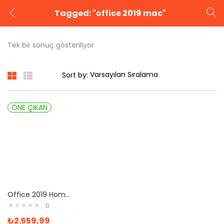
Tagged: "office 2019 mac"
GIRIŞ YAP
KAYIT OL
Tek bir sonuç gösteriliyor
Kullanıcı adınızı ve şifrenizi girin.
Sort by:
ÖNE ÇIKAN
Beni Hatırla
Şifrenizi mi unuttunuz?
Office 2019 Home And Business Satın Al
0
₺
2.559,99