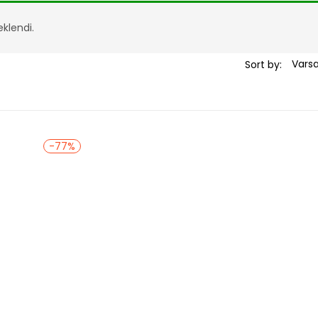
eklendi.
Sort by:
-77%