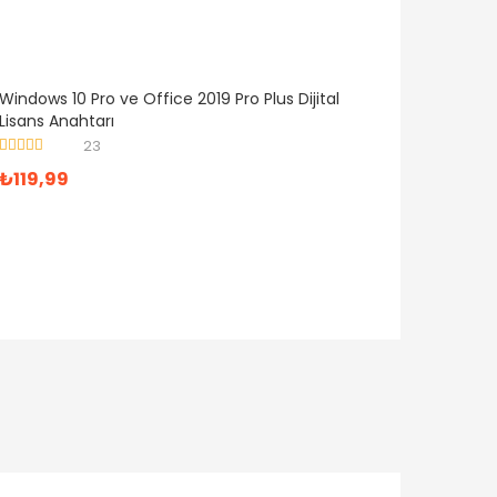
Windows 10 Pro ve Office 2019 Pro Plus Dijital
Lisans Anahtarı
23
5 üzerinden
₺
119,99
5.00
oy aldı