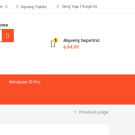
er
Giriş Yap / Kayıt Ol
Sipariş Takibi
Home
Alışveriş Sepetiniz
1
₺
94,90
Windows 10 Pro
Previous page