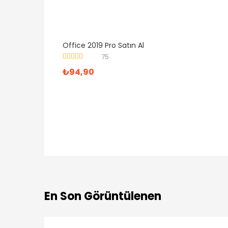
Office 2019 Pro Satın Al
75
5 üzerinden
₺
94,90
5.00
oy aldı
En Son Görüntülenen