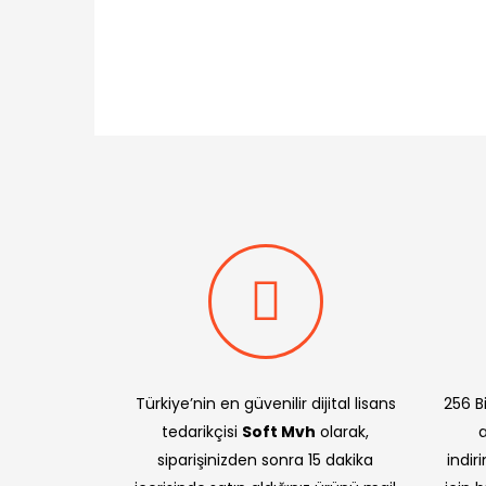
Türkiye’nin en güvenilir dijital lisans
256 Bi
tedarikçisi
Soft Mvh
olarak,
siparişinizden sonra 15 dakika
indir