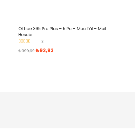
Office 365 Pro Plus – 5 Pc – Mac 1Yıl – Mail
Hesabı
3
5 üzerinden
₺
93,93
₺
399,99
5.00
oy aldı