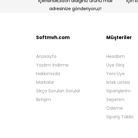
içerisinde,satın aldığınız ürünü mail
için 
adresinize gönderiyoruz!
Softmvh.com
Müşteriler
Anasayfa
Hesabım
Yazılım İndirme
Üye Giriş
Hakkımızda
Yeni Üye
Markalar
İstek Listesi
Sıkça Sorulan Sorular
Siparişlerim
İletişim
Sepetim
Ödeme
Sipariş Takibi