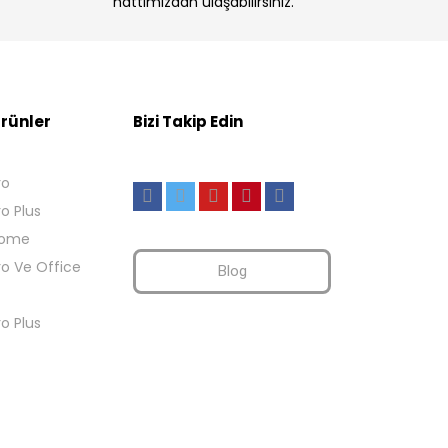
hattımızdan ulaşabilirsiniz.
rünler
Bizi Takip Edin
ro
ro Plus
Home
ro Ve Office
Blog
ro Plus