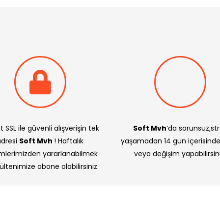
t SSL ile güvenli alışverişin tek
Soft Mvh
‘da sorunsuz,st
adresi
Soft Mvh
! Haftalık
yaşamadan 14 gün içerisind
imlerimizden yararlanabilmek
veya değişim yapabilirsini
bültenimize abone olabilirsiniz.