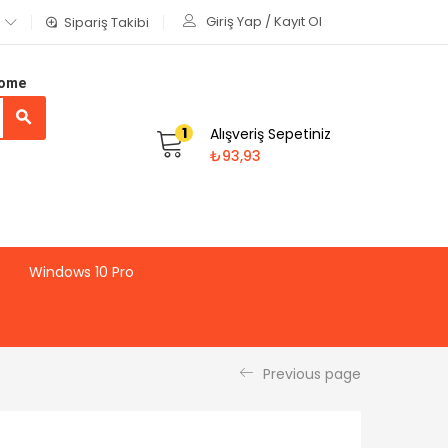
Giriş Yap / Kayıt Ol
Sipariş Takibi
Home
1
Alışveriş Sepetiniz
₺
93,93
Windows 10 Pro
Previous page