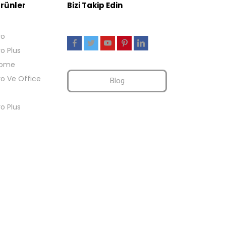
rünler
Bizi Takip Edin
ro
ro Plus
Home
ro Ve Office
Blog
ro Plus