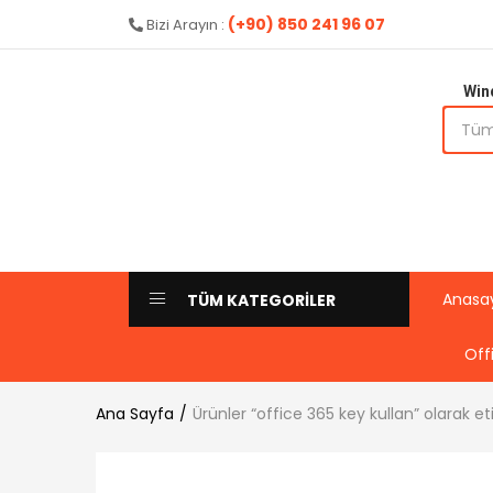
(+90) 850 241 96 07
Bizi Arayın :
Win
Anasa
TÜM KATEGORİLER
Off
Ana Sayfa
Ürünler “office 365 key kullan” olarak et