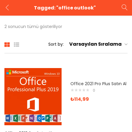
Tagged: "office outlook"
GIRIŞ YAP
KAYIT OL
2 sonucun tümü gösteriliyor
Kullanıcı adınızı ve şifrenizi girin.
Varsayılan Sıralama
Sort by:
Beni Hatırla
Şifrenizi mi unuttunuz?
Office 2021 Pro Plus Satın Al
0
₺
114,99