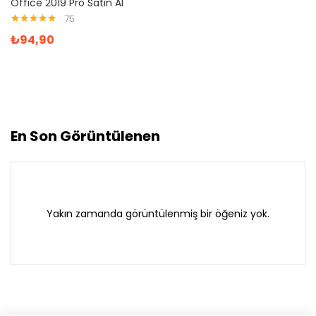
Office 2019 Pro Satın Al
75
5 üzerinden
₺
94,90
5.00
oy aldı
En Son Görüntülenen
Yakın zamanda görüntülenmiş bir öğeniz yok.