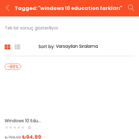
Tagged: "windows 10 education farkları"
GIRIŞ YAP
KAYIT OL
Tek bir sonuç gösteriliyor
Kullanıcı adınızı ve şifrenizi girin.
Sort by:
-88%
Beni Hatırla
Şifrenizi mi unuttunuz?
Windows 10 Education Satın Al
0
₺
94,99
₺
799,99