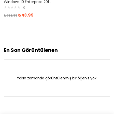
Windows 10 Enterprise 2016 LTSB Retail Dijital Lisans Anahtarı
0
₺
43,99
₺
799,99
En Son Görüntülenen
Yakın zamanda görüntülenmiş bir öğeniz yok.