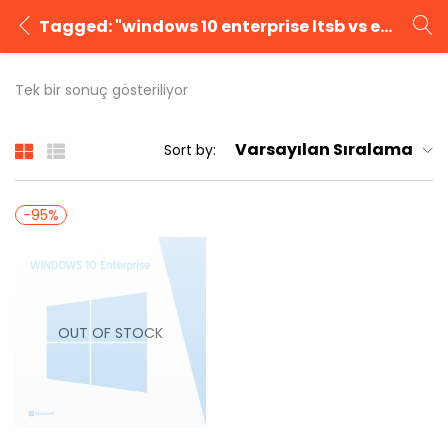
Tagged: "windows 10 enterprise ltsb vs enterprise"
GIRIŞ YAP
KAYIT OL
Tek bir sonuç gösteriliyor
Kullanıcı adınızı ve şifrenizi girin.
Varsayılan Sıralama
Sort by:
-95%
Beni Hatırla
Şifrenizi mi unuttunuz?
OUT OF STOCK