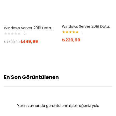
Windows Server 2019 Datacenter Dijital Lisans
Windows Server 2016 Datacenter Dijital Lisans
1
0
5 üzerinden
₺
229,99
₺
149,99
5.00
oy aldı
₺
1.599,99
En Son Görüntülenen
Yakın zamanda görüntülenmiş bir öğeniz yok.