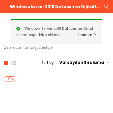
Windows Server 2016 Datacenter Dijital Lisans
GIRIŞ YAP
KAYIT OL
“Windows Server 2016 Datacenter Dijital
Kullanıcı adınızı ve şifrenizi girin.
Lisans” sepetinize eklendi.
Sepetim
2 sonucun tümü gösteriliyor
Varsayılan Sıralama
Sort by:
Beni Hatırla
Şifrenizi mi unuttunuz?
-91%