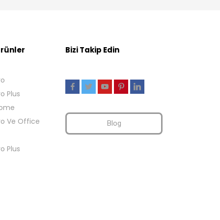
rünler
Bizi Takip Edin
ro
ro Plus
Home
ro Ve Office
Blog
ro Plus