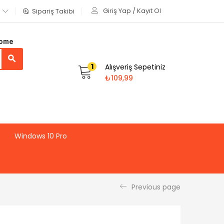
Giriş Yap / Kayıt Ol
Sipariş Takibi
Home
1
Alışveriş Sepetiniz
₺
109,99
Windows 10 Pro
Previous page