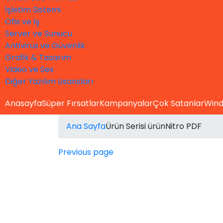
İşletim Sistemi
Ofis ve İş
Server ve Sunucu
Antivirüs ve Güvenlik
Grafik & Tasarım
Video ve Ses
Diğer Yazılım Lisansları
Anasayfa
Süper Fırsatlar
Kampanyalar
Çok Satanlar
Wind
Ana Sayfa
Ürün Serisi ürün
Nitro PDF
Previous page