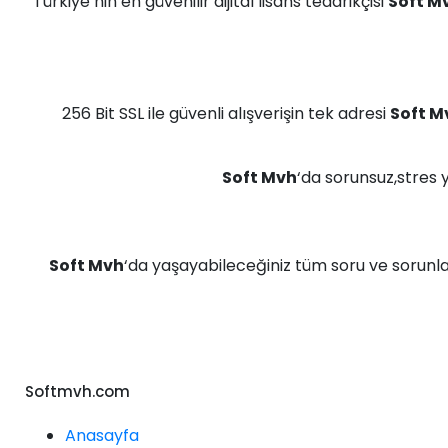
Türkiye’nin en güvenilir dijital lisans tedarikçisi
Soft M
256 Bit SSL ile güvenli alışverişin tek adresi
Soft M
Soft Mvh
‘da sorunsuz,stres 
Soft Mvh
‘da yaşayabileceğiniz tüm soru ve sorunla
Softmvh.com
Anasayfa