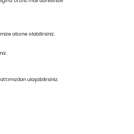
dığınız ürünü mail adresinize
mize abone olabilirsiniz.
iz.
ttımızdan ulaşabilirsiniz.