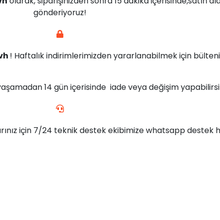
vh
olarak, siparişinizden sonra 15 dakika içerisinde,satın al
gönderiyoruz!
vh
! Haftalık indirimlerimizden yararlanabilmek için bülteni
yaşamadan 14 gün içerisinde iade veya değişim yapabilirsin
rınız için 7/24 teknik destek ekibimize whatsapp destek ha