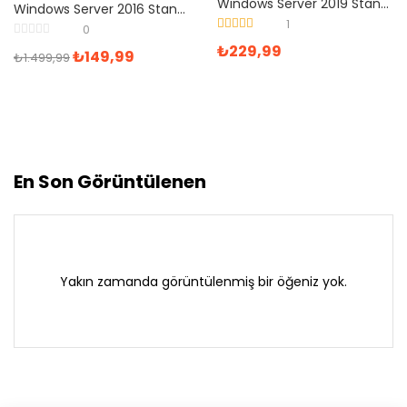
Windows Server 2019 Standard Dijital Lisans
Windows Server 2016 Standard Dijital Lisans
1
0
5 üzerinden
₺
229,99
₺
149,99
5.00
oy aldı
₺
1.499,99
En Son Görüntülenen
Yakın zamanda görüntülenmiş bir öğeniz yok.