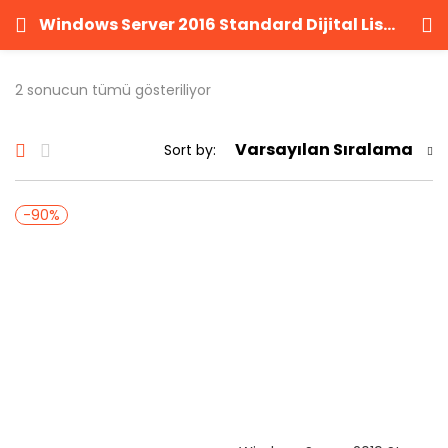
Windows Server 2016 Standard Dijital Lisans
GIRIŞ YAP
KAYIT OL
2 sonucun tümü gösteriliyor
Kullanıcı adınızı ve şifrenizi girin.
Varsayılan Sıralama
Sort by:
-90%
Beni Hatırla
Şifrenizi mi unuttunuz?