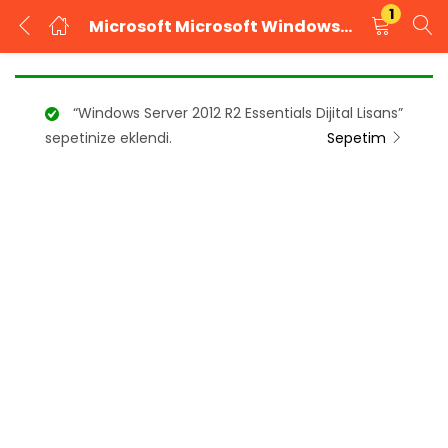
1
Microsoft Microsoft Windows 10 Pro Dijital Lisans Anahtarı
GIRIŞ YAP
KAYIT OL
“Windows Server 2012 R2 Essentials Dijital Lisans”
Kullanıcı adınızı ve şifrenizi girin.
sepetinize eklendi.
Sepetim
Beni Hatırla
Şifrenizi mi unuttunuz?