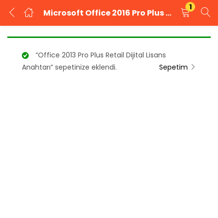
1
Microsoft Office 2016 Pro Plus Dijital Lisans Ofis Yazılımı
GIRIŞ YAP
KAYIT OL
“Office 2013 Pro Plus Retail Dijital Lisans
Kullanıcı adınızı ve şifrenizi girin.
Anahtarı” sepetinize eklendi.
Sepetim
Beni Hatırla
Şifrenizi mi unuttunuz?