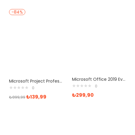
-84%
Microsoft Office 2019 Ev Ve İş 1 PC T5D-03258 Ofis Yazılımı
Microsoft Project Professional 2016 Dijital İndirilebilir Lisans
0
0
₺
299,90
₺
139,99
₺
899,99