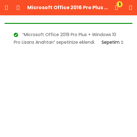
1
Microsoft Office 2016 Pro Plus Dijital Lisans Ofis Yazılımı
GIRIŞ YAP
KAYIT OL
Kullanıcı adınızı ve şifrenizi girin.
“Microsoft Office 2019 Pro Plus + Windows 10
Pro Lisans Anahtarı” sepetinize eklendi.
Sepetim
Beni Hatırla
Şifrenizi mi unuttunuz?