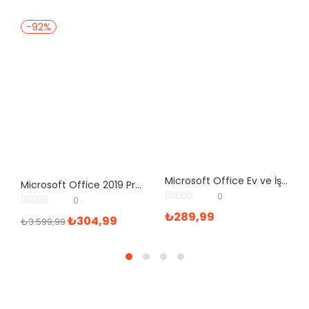
-92%
Microsoft Office Ev ve İş 2019 Elektronik Lisans
Microsoft Office 2019 Professional Plus Kurumsal Dijital Lisans Ofis Yazılımı
0
0
₺
289,99
₺
304,99
₺
3.599,99