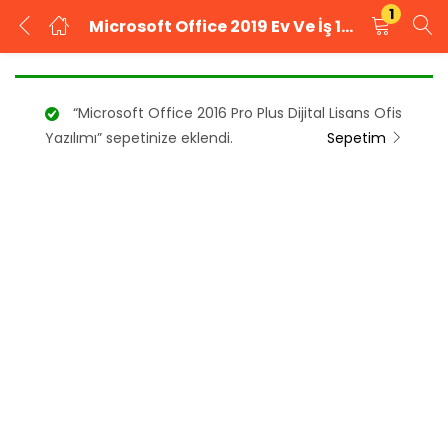
1
Microsoft Office 2019 Ev Ve İş 1 PC T5D-03258 Ofis Yazılımı
GIRIŞ YAP
KAYIT OL
“Microsoft Office 2016 Pro Plus Dijital Lisans Ofis
Kullanıcı adınızı ve şifrenizi girin.
Yazılımı” sepetinize eklendi.
Sepetim
Beni Hatırla
Şifrenizi mi unuttunuz?