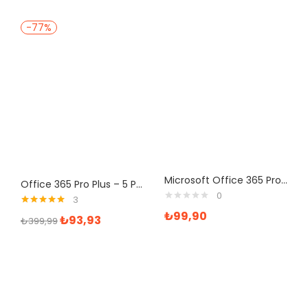
-77%
Microsoft Office 365 Pro Plus Ofis Yazılımı
Office 365 Pro Plus – 5 Pc – Mac 1Yıl – Mail Hesabı
0
3
5 üzerinden
₺
99,90
₺
93,93
₺
399,99
5.00
oy aldı