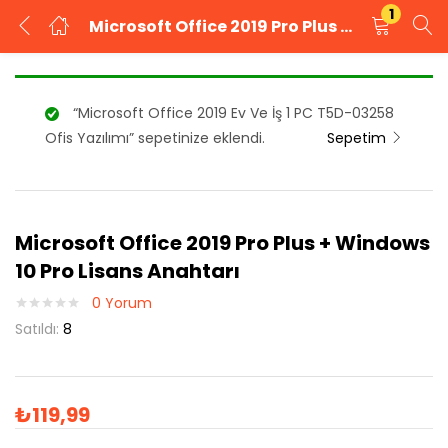
1
Microsoft Office 2019 Pro Plus + Windows 10 Pro Lisans Anahtarı
GIRIŞ YAP
KAYIT OL
“Microsoft Office 2019 Ev Ve İş 1 PC T5D-03258
Kullanıcı adınızı ve şifrenizi girin.
Ofis Yazılımı” sepetinize eklendi.
Sepetim
Microsoft Office 2019 Pro Plus + Windows
Beni Hatırla
Şifrenizi mi unuttunuz?
10 Pro Lisans Anahtarı
0
Yorum
Satıldı:
8
₺
119,99