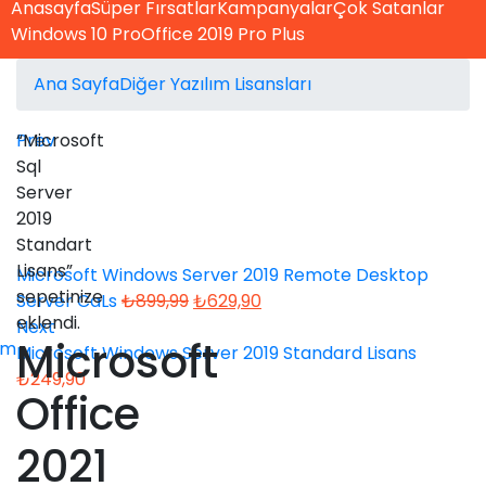
Anasayfa
Süper Fırsatlar
Kampanyalar
Çok Satanlar
Windows 10 Pro
Office 2019 Pro Plus
Ana Sayfa
Diğer Yazılım Lisansları
Prev
“Microsoft
Sql
Server
2019
Standart
Lisans”
Microsoft Windows Server 2019 Remote Desktop
sepetinize
Orijinal
Şu
Server CaLs
₺
899,99
₺
629,90
eklendi.
fiyat:
andaki
Next
Microsoft
im
₺899,99.
fiyat:
Microsoft Windows Server 2019 Standard Lisans
₺629,90.
₺
249,90
Office
2021