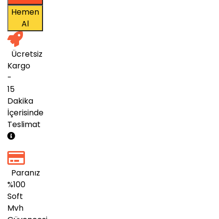
Professional
Hemen
Plus
Al
Lisans
Anahtarı
adet
Ücretsiz
Kargo
-
15
Dakika
İçerisinde
Teslimat
Paranız
%100
Soft
Mvh