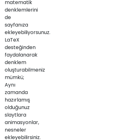
matematik
denklemlerini
de
sayfanıza
ekleyebiliyorsunuz.
LaTeX
desteğinden
faydalanarak
denklem
oluşturabilmeniz
mümkü;
Aynı
zamanda
hazırlamış
olduğunuz
slaytlara
animasyonlar,
nesneler
ekleyebilirsiniz.