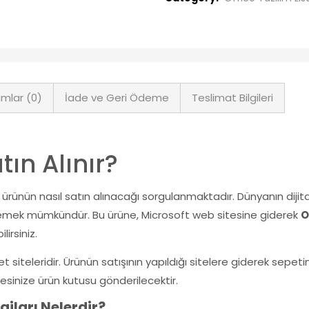
mlar (0)
İade ve Geri Ödeme
Teslimat Bilgileri
tın Alınır?
u ürünün nasıl satın alınacağı sorgulanmaktadır. Dünyanın diji
lemek mümkündür. Bu ürüne, Microsoft web sitesine giderek
O
lirsiniz.
siteleridir. Ürünün satışının yapıldığı sitelere giderek sepetini
esinize ürün kutusu gönderilecektir.
jları Nelerdir?