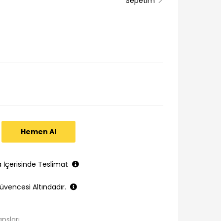
Sepetim
Hemen Al
a İçerisinde Teslimat
üvencesi Altındadır.
ansları