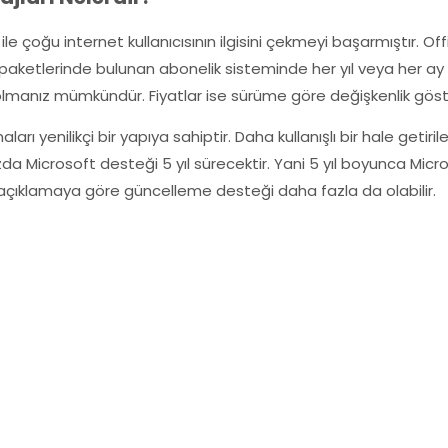
jı ile çoğu internet kullanıcısının ilgisini çekmeyi başarmıştır. 
paketlerinde bulunan abonelik sisteminde her yıl veya her 
manız mümkündür. Fiyatlar ise sürüme göre değişkenlik gös
arı yenilikçi bir yapıya sahiptir. Daha kullanışlı bir hale getir
nızda Microsoft desteği 5 yıl sürecektir. Yani 5 yıl boyunca M
n açıklamaya göre güncelleme desteği daha fazla da olabilir.