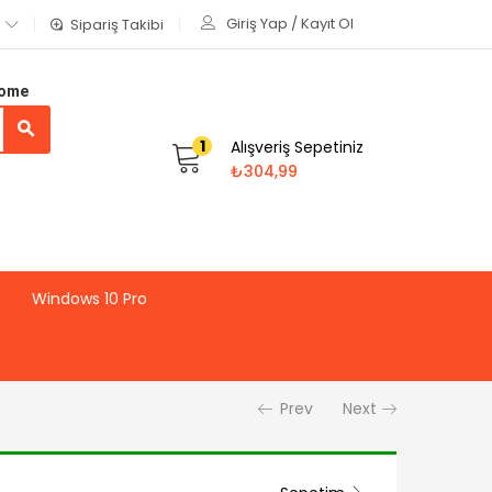
Giriş Yap / Kayıt Ol
Sipariş Takibi
Home
1
Alışveriş Sepetiniz
₺
304,99
Windows 10 Pro
Prev
Next