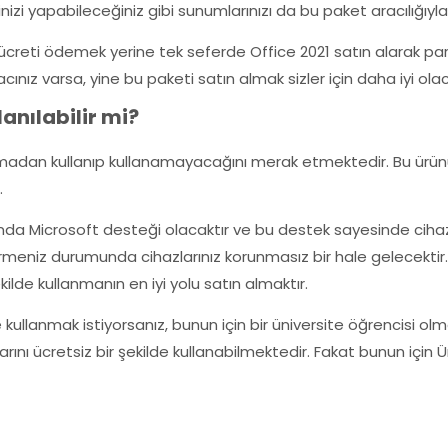
zi yapabileceğiniz gibi sunumlarınızı da bu paket aracılığıyla 
k ücreti ödemek yerine tek seferde Office 2021 satın alarak par
nız varsa, yine bu paketi satın almak sizler için daha iyi olac
anılabilir mi?
almadan kullanıp kullanamayacağını merak etmektedir. Bu ürün
.
ında Microsoft desteği olacaktır ve bu destek sayesinde cihazlar
meniz durumunda cihazlarınız korunmasız bir hale gelecektir. A
kilde kullanmanın en iyi yolu satın almaktır.
e kullanmak istiyorsanız, bunun için bir üniversite öğrencisi ol
nı ücretsiz bir şekilde kullanabilmektedir. Fakat bunun için Ü