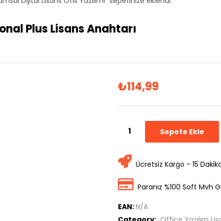
sal Dijital Lisans Ofis Yazılımı” sepetinize eklendi.
ional Plus Lisans Anahtarı
₺
114,99
Sepete Ekle
Ücretsiz Kargo - 15 Dakik
Paranız %100 Soft Mvh G
EAN:
N/A
Category:
Office Yazılım Lis