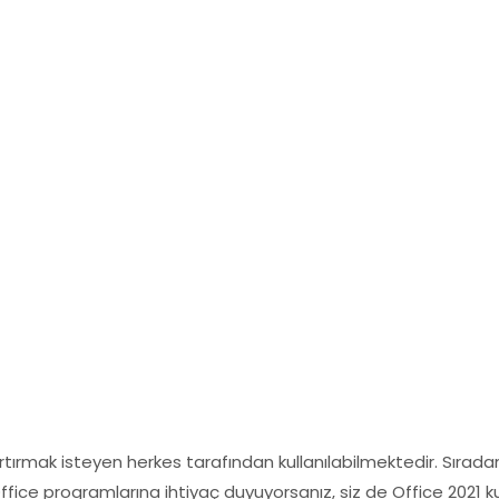
artırmak isteyen herkes tarafından kullanılabilmektedir. Sıradan
ffice programlarına ihtiyaç duyuyorsanız, siz de Office 2021 kull