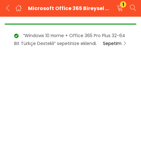
1
Microsoft Office 365 Bireysel Elektronik Lisans Ofis Yazılımı
GIRIŞ YAP
KAYIT OL
“Windows 10 Home + Office 365 Pro Plus 32-64
Kullanıcı adınızı ve şifrenizi girin.
Bit Türkçe Destekli” sepetinize eklendi.
Sepetim
Beni Hatırla
Şifrenizi mi unuttunuz?