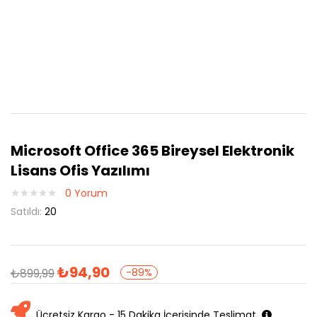
Microsoft Office 365 Bireysel Elektronik
Lisans Ofis Yazılımı
0
Yorum
Satıldı:
20
₺
94,90
₺
899,99
-89%
Ücretsiz Kargo - 15 Dakika İçerisinde Teslimat