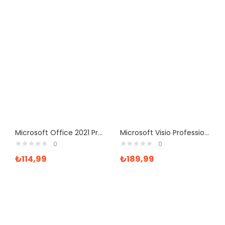
Microsoft Office 2021 Professional Plus Lisans Anahtarı
Microsoft Visio Professional 2021 Dijital Lisans Anahtarı
0
0
₺
114,99
₺
189,99