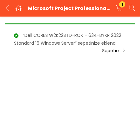
1
Microsoft Project Professional 2019 Elektronik Lisans
GIRIŞ YAP
KAYIT OL
“Dell CORES W2K22STD-ROK – 634-BYKR 2022
Kullanıcı adınızı ve şifrenizi girin.
Standard 16 Windows Server” sepetinize eklendi.
Sepetim
Beni Hatırla
Şifrenizi mi unuttunuz?