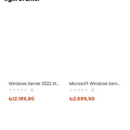
Windows Server 2022 Standard ROK (16 core) – MultiLang
Microsoft Windows Server 2012 RDS 50 User Lisans
0
0
₺
12.199,80
₺
2.699,90