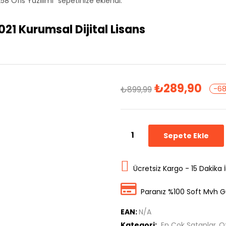
8 Ofis Yazılımı” sepetinize eklendi.
021 Kurumsal Dijital Lisans
₺
289,90
₺
899,99
-6
Sepete Ekle
Ücretsiz Kargo - 15 Dakika 
Paranız %100 Soft Mvh G
EAN:
N/A
Kategori:
En Çok Satanlar
Of