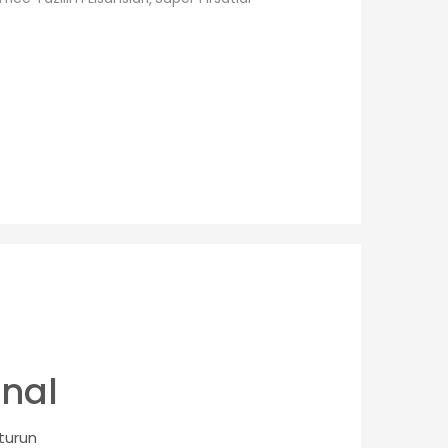
onal
şturun