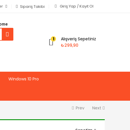
er
Giriş Yap / Kayıt Ol
Sipariş Takibi
Home
Alışveriş Sepetiniz
1
₺
299,90
Windows 10 Pro
Prev
Next