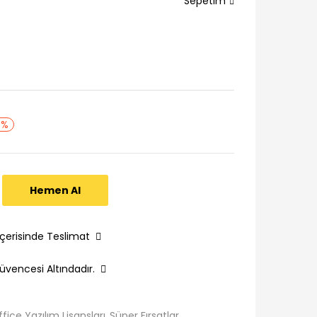
Sepetim
8%
Hemen Al
İçerisinde Teslimat
üvencesi Altındadır.
fice Yazılım Lisansları
Süper Fırsatlar