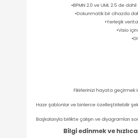
•BPMN 2.0 ve UML 2.5 de dahil
•Dokunmatik bir cihazda dah
•Yerleşik verit
•Visio içi
•Di
Fikirlerinizi hayata geçirmek 
Hazır şablonlar ve binlerce özelleştirilebilir ş
Başkalarıyla birlikte çalışın ve diyagramları 
Bilgi edinmek ve hızlıc