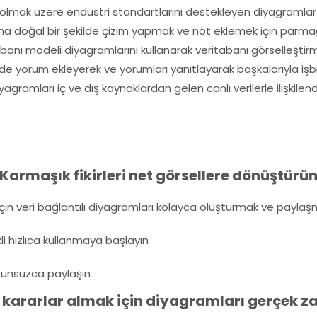
 olmak üzere endüstri standartlarını destekleyen diyagramlar 
a doğal bir şekilde çizim yapmak ve not eklemek için parmağın
abanı modeli diyagramlarını kullanarak veritabanı görselleştir
nde yorum ekleyerek ve yorumları yanıtlayarak başkalarıyla işbir
yagramları iç ve dış kaynaklardan gelen canlı verilerle ilişkilend
Karmaşık fikirleri net görsellere dönüştürü
için veri bağlantılı diyagramları kolayca oluşturmak ve paylaşma
ekli hızlıca kullanmaya başlayın
sorunsuzca paylaşın
a kararlar almak için diyagramları gerçek z