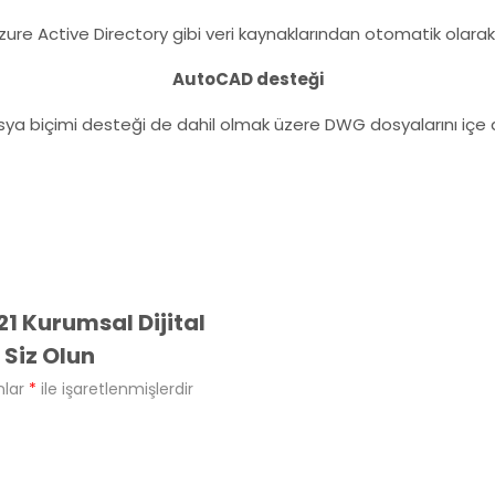
ure Active Directory gibi veri kaynaklarından otomatik olarak o
AutoCAD desteği
sya biçimi desteği de dahil olmak üzere DWG dosyalarını içe 
21 Kurumsal Dijital
 Siz Olun
nlar
*
ile işaretlenmişlerdir