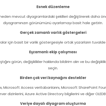
Esnek düzenleme
etmeden mevcut diyagramlardaki şekilleri değiştirerek daha ö
diyagramınızın görünümünü ayarlamayı basit hale getirin.
Gerçek zamanlı varlık göstergeleri
ar için basit bir varlık göstergesiyle ortak yazarların tuvalde
Eşzamanlı ekip çalışması
ığını görün, değişiklikler hakkında bildirim alın ve bu değişikl
seçin.
Birden çok veri kaynağını destekler
ını, Microsoft Access veritabanlarını, Microsoft SharePoint Foun
er dizinlerini, Azure Active Directory bilgilerini ve diğer OLE
Veriye dayalı diyagram oluşturma