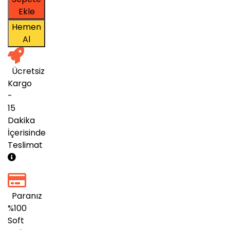
11
Ekle
Pro
Hemen
Dijital
Al
Lisans
Anahtarı
adet
Ücretsiz
Kargo
-
15
Dakika
İçerisinde
Teslimat
Paranız
%100
Soft