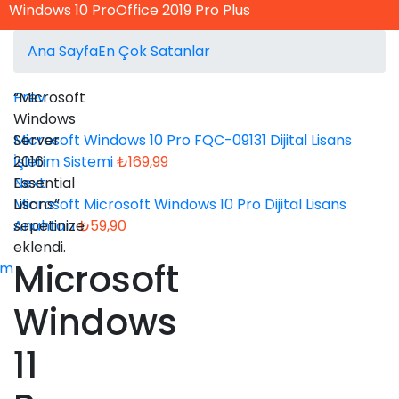
Windows 10 Pro
Office 2019 Pro Plus
Ana Sayfa
En Çok Satanlar
Prev
“Microsoft
Windows
Microsoft Windows 10 Pro FQC-09131 Dijital Lisans
Server
İşletim Sistemi
2016
₺
169,99
Next
Essential
Microsoft Microsoft Windows 10 Pro Dijital Lisans
Lisans”
Anahtarı
sepetinize
₺
59,90
eklendi.
Microsoft
im
Windows
11