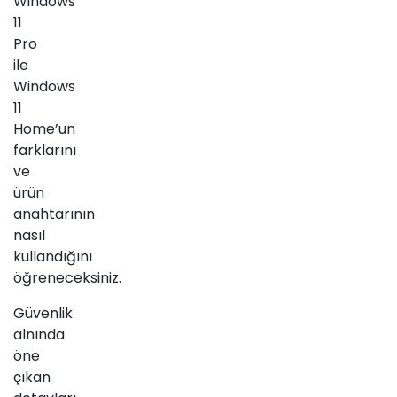
Windows
11
Pro
ile
Windows
11
Home’un
farklarını
ve
ürün
anahtarının
nasıl
kullandığını
öğreneceksiniz.
Güvenlik
alnında
öne
çıkan