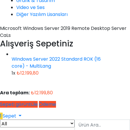
Grafik & Tasarım
Video ve Ses
Diğer Yazılım Lisansları
Microsoft Windows Server 2019 Remote Desktop Server
CaLs
Alışveriş Sepetiniz
Windows Server 2022 Standard ROK (16
core) - MultiLang
1x
₺
12.199,80
Ara toplam:
₺
12.199,80
Sepeti görüntüle
Ödeme
1
Sepet