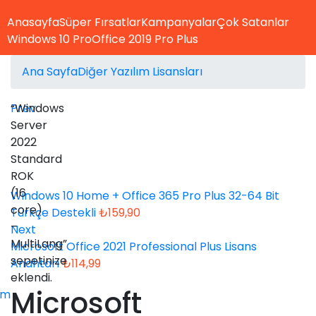
Anasayfa
Süper Fırsatlar
Kampanyalar
Çok Satanlar
Windows 10 Pro
Office 2019 Pro Plus
Ana Sayfa
Diğer Yazılım Lisansları
Prev
“Windows
Server
2022
Standard
ROK
(16
Windows 10 Home + Office 365 Pro Plus 32-64 Bit
core)
Türkçe Destekli
₺
159,90
–
Next
MultiLang”
Microsoft Office 2021 Professional Plus Lisans
sepetinize
Anahtarı
₺
114,99
eklendi.
Microsoft
im