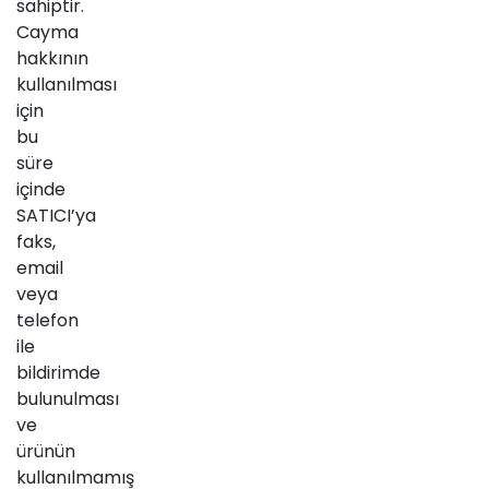
sahiptir.
Cayma
hakkının
kullanılması
için
bu
süre
içinde
SATICI’ya
faks,
email
veya
telefon
ile
bildirimde
bulunulması
ve
ürünün
kullanılmamış