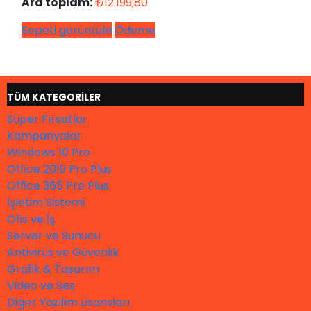
Ara toplam:
₺
12.199,80
Sepeti görüntüle
Ödeme
TÜM KATEGORİLER
Süper Fırsatlar
Kampanyalar
Windows 10 Pro
Office 2019 Pro Plus
Office 365 Pro Plus
İşletim Sistemi
Ofis ve İş
Server ve Sunucu
Antivirüs ve Güvenlik
Grafik & Tasarım
Video ve Ses
Diğer Yazılım Lisansları