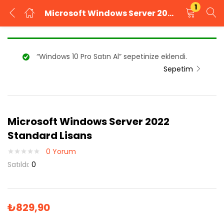
1
Microsoft Windows Server 2022 Standard Lisans
GIRIŞ YAP
KAYIT OL
“Windows 10 Pro Satın Al” sepetinize eklendi.
Kullanıcı adınızı ve şifrenizi girin.
Sepetim
Microsoft Windows Server 2022
Beni Hatırla
Şifrenizi mi unuttunuz?
Standard Lisans
0
Yorum
Satıldı:
0
₺
829,90