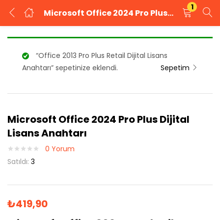
1
Microsoft Office 2024 Pro Plus Dijital Lisans Anahtarı
GIRIŞ YAP
KAYIT OL
“Office 2013 Pro Plus Retail Dijital Lisans
Kullanıcı adınızı ve şifrenizi girin.
Anahtarı” sepetinize eklendi.
Sepetim
Microsoft Office 2024 Pro Plus Dijital
Beni Hatırla
Şifrenizi mi unuttunuz?
Lisans Anahtarı
0
Yorum
Satıldı:
3
₺
419,90