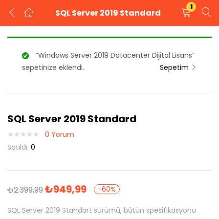
1
SQL Server 2019 Standard
GIRIŞ YAP
KAYIT OL
“Windows Server 2019 Datacenter Dijital Lisans”
Kullanıcı adınızı ve şifrenizi girin.
sepetinize eklendi.
Sepetim
SQL Server 2019 Standard
Beni Hatırla
Şifrenizi mi unuttunuz?
0
Yorum
Satıldı:
0
₺
949,99
₺
2.399,99
-60%
SQL Server 2019 Standart sürümü, bütün spesifikasyonu