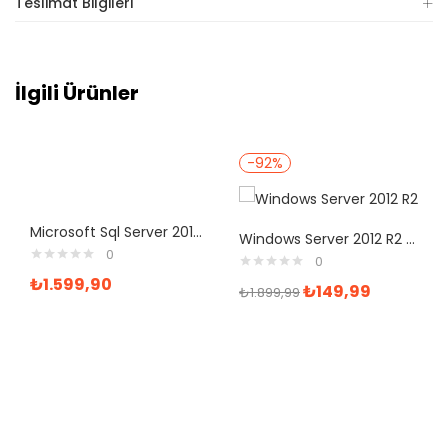
Teslimat Bilgileri
İlgili Ürünler
-92%
Microsoft Sql Server 2017 Enterprise Lisans
Windows Server 2012 R2 Standard Dijital Lisans
0
0
₺
1.599,90
₺
149,99
₺
1.899,99