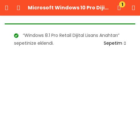
1
Microsoft Windows 10 Pro Dijital Lisans Anahtarı
GIRIŞ YAP
KAYIT OL
Kullanıcı adınızı ve şifrenizi girin.
“Windows 8.1 Pro Retail Dijital Lisans Anahtarı”
sepetinize eklendi.
Sepetim
Beni Hatırla
Şifrenizi mi unuttunuz?