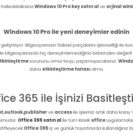
alledebilirsiniz.
Windows 10 Pro key satın al
ve
orjinal win
Windows 10 Pro ile yeni deneyimler edinin
iştiriyor. Bilgisayarınızın fiziksel parçalarını işlevselliği ile k
ile bilgisayarınızda hiç deneyimlemediğiniz birbirinden değerl
tkinleştirme
sorununu ömür boyu yaşamayacaksınız.
Window
daha
etkinleştirme hatası
alma.
ice 365 ile İşinizi Basitleşt
t,outlook,publisher
ve
access
ile işleriniz artık daha kolay 
ümüdür.
Office 365
satın al
ile tüm klasik
office
uygulamaların
afifleyecek.
Office 365
iş ve günlük hayatınızda kullandığınız b