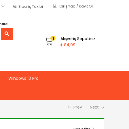
Giriş Yap / Kayıt Ol
Sipariş Takibi
Home
1
Alışveriş Sepetiniz
₺
84,99
Windows 10 Pro
Prev
Next