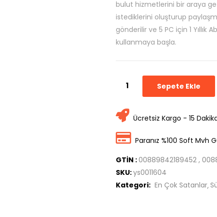
bulut hizmetlerini bir araya get
istediklerini oluşturup paylaş
gönderilir ve 5 PC için 1 Yıllık 
kullanmaya başla.
Sepete Ekle
Ücretsiz Kargo - 15 Dakik
Paranız %100 Soft Mvh G
GTİN :
00889842189452 , 00
SKU:
ys0011604
Kategori:
En Çok Satanlar
Sü