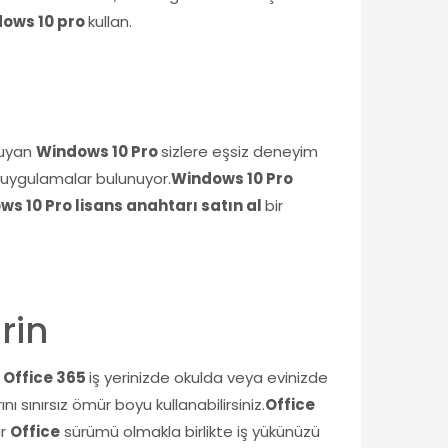
dows 10 pro
kullan.
oruyan
Windows 10 Pro
sizlere eşsiz deneyim
i uygulamalar bulunuyor.
Windows 10 Pro
s 10 Pro lisans anahtarı satın al
bir
irin
!
Office 365
iş yerinizde okulda veya evinizde
ı sınırsız ömür boyu kullanabilirsiniz.
Office
ir
Office
sürümü olmakla birlikte iş yükünüzü