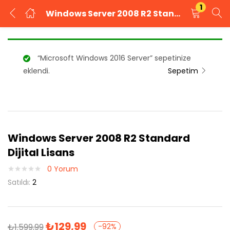
1
Windows Server 2008 R2 Standard Dijital Lisans
GIRIŞ YAP
KAYIT OL
“Microsoft Windows 2016 Server” sepetinize
Kullanıcı adınızı ve şifrenizi girin.
eklendi.
Sepetim
Windows Server 2008 R2 Standard
Beni Hatırla
Şifrenizi mi unuttunuz?
Dijital Lisans
0
Yorum
Satıldı:
2
₺
129,99
₺
1.599,99
-92%