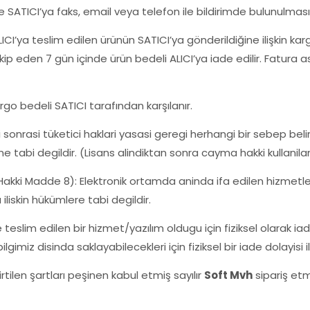
e SATICI’ya faks, email veya telefon ile bildirimde bulunulması
LICI’ya teslim edilen ürünün SATICI’ya gönderildiğine ilişkin kar
kip eden 7 gün içinde ürün bedeli ALICI’ya iade edilir. Fatura 
go bedeli SATICI tarafından karşılanır.
sonrasi tüketici haklari yasasi geregi herhangi bir sebep bel
ine tabi degildir. (Lisans alindiktan sonra cayma hakki kullanil
 Hakki Madde 8): Elektronik ortamda aninda ifa edilen hizmetle
iliskin hükümlere tabi degildir.
eslim edilen bir hizmet/yazılım oldugu için fiziksel olarak ia
bilgimiz disinda saklayabilecekleri için fiziksel bir iade dolayi
tilen şartları peşinen kabul etmiş sayılır
Soft Mvh
sipariş et