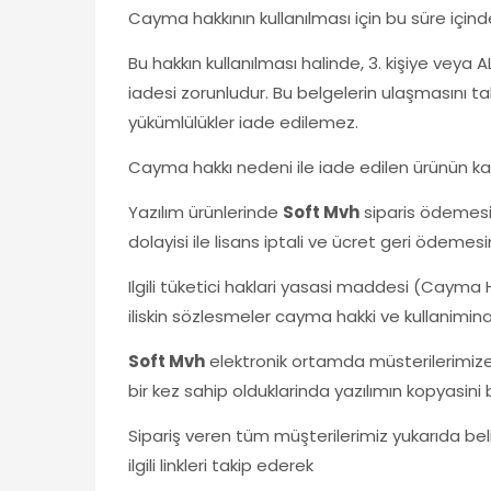
Cayma hakkının kullanılması için bu süre içind
Bu hakkın kullanılması halinde, 3. kişiye veya A
iadesi zorunludur. Bu belgelerin ulaşmasını ta
yükümlülükler iade edilemez.
Cayma hakkı nedeni ile iade edilen ürünün kar
Yazılım ürünlerinde
Soft Mvh
siparis ödemesi 
dolayisi ile lisans iptali ve ücret geri ödemes
Ilgili tüketici haklari yasasi maddesi (Cayma
iliskin sözlesmeler cayma hakki ve kullanimina 
Soft Mvh
elektronik ortamda müsterilerimize t
bir kez sahip olduklarinda yazılımın kopyasini 
Sipariş veren tüm müşterilerimiz yukarıda belir
ilgili linkleri takip ederek