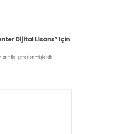
er Dijital Lisans” Için
nlar
*
ile işaretlenmişlerdir