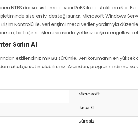
ilinen NTFS dosya sistemi de yeni ReFS ile desteklenmiştir. Bu,
cu işletiminde size en iyi desteği sunar. Microsoft Windows Ser
rişim Kontrolü ile, veri erişimi meta veriler yardımıyla düzenl
anı sıra, bir taşıma işlemi sırasında yetkisiz erişimi engelleyer
ter Satın Al
rından etkilendiniz mi? Bu sürümle, veri korumanın en yükse
n rahatça satın alabilirsiniz. Ardından, program indirme ve a
Microsoft
İkinci El
Süresiz