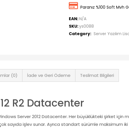
Paranız %100 Soft Mvh G
EAN:
N/A
SKU:
ys0088
Category:
Server Yazılım Lis
mlar (0)
İade ve Geri Ödeme
Teslimat Bilgileri
12 R2 Datacenter
n Windows Server 2012 Datacenter. Her büyüklükteki şirket iç
çok sayıda işlev sunar. Ayrıca standart sürümle maksimum iki s