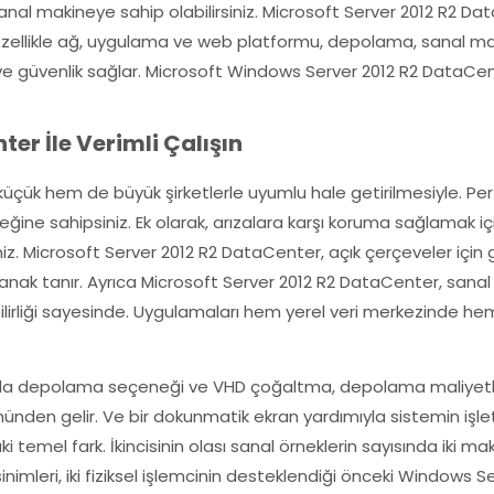
al makineye sahip olabilirsiniz. Microsoft Server 2012 R2 Data
ellikle ağ, uygulama ve web platformu, depolama, sanal masaü
ve güvenlik sağlar. Microsoft Windows Server 2012 R2 DataCente
er İle Verimli Çalışın
çük hem de büyük şirketlerle uyumlu hale getirilmesiyle. Perfor
eneğine sahipsiniz. Ek olarak, arızalara karşı koruma sağlamak i
niz. Microsoft Server 2012 R2 DataCenter, açık çerçeveler için
lanak tanır. Ayrıca Microsoft Server 2012 R2 DataCenter, sana
bilirliği sayesinde. Uygulamaları hem yerel veri merkezinde h
 sayıda depolama seçeneği ve VHD çoğaltma, depolama maliyet
ünden gelir. Ve bir dokunmatik ekran yardımıyla sistemin işletim
 temel fark. İkincisinin olası sanal örneklerin sayısında iki 
sinimleri, iki fiziksel işlemcinin desteklendiği önceki Windows 