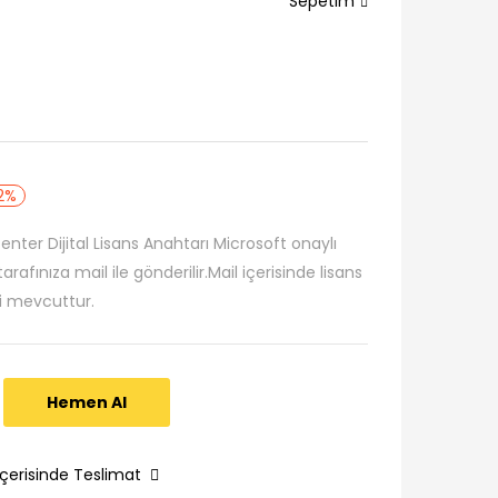
Sepetim
2%
ter Dijital Lisans Anahtarı Microsoft onaylı
arafınıza mail ile gönderilir.Mail içerisinde lisans
ri mevcuttur.
Hemen Al
İçerisinde Teslimat