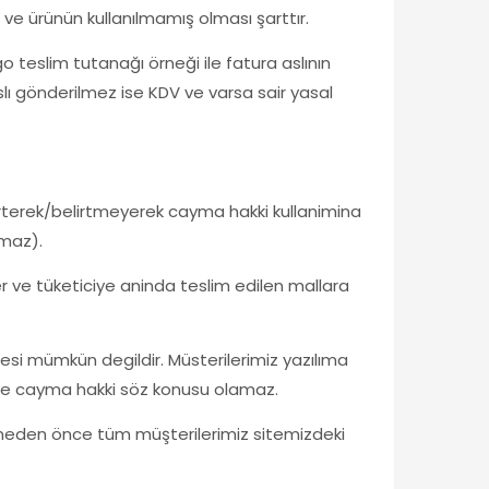
 ve ürünün kullanılmamış olması şarttır.
go teslim tutanağı örneği ile fatura aslının
aslı gönderilmez ise KDV ve varsa sair yasal
irterek/belirtmeyerek cayma hakki kullanimina
amaz).
r ve tüketiciye aninda teslim edilen mallara
desi mümkün degildir. Müsterilerimiz yazılıma
si ile cayma hakki söz konusu olamaz.
meden önce tüm müşterilerimiz sitemizdeki