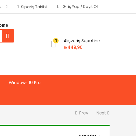
er
Giriş Yap / Kayıt Ol
Sipariş Takibi
Home
Alışveriş Sepetiniz
1
₺
449,90
Windows 10 Pro
Prev
Next