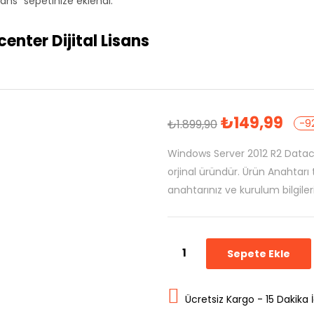
ans” sepetinize eklendi.
nter Dijital Lisans
₺
149,99
₺
1.899,90
-9
Windows Server 2012 R2 Datacen
orjinal üründür. Ürün Anahtarı t
anahtarınız ve kurulum bilgile
Sepete Ekle
Ücretsiz Kargo - 15 Dakika 