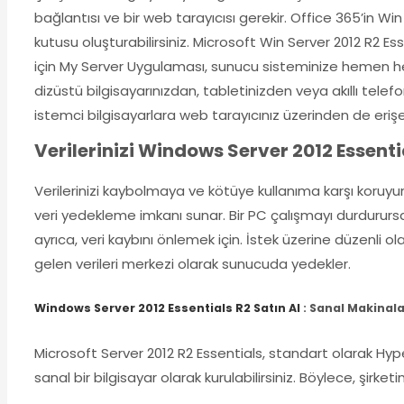
bağlantısı ve bir web tarayıcısı gerekir. Office 365’in Win 
kutusu oluşturabilirsiniz. Microsoft Win Server 2012 R2 E
için My Server Uygulaması, sunucu sisteminize hemen he
dizüstü bilgisayarınızdan, tabletinizden veya akıllı tel
istemci bilgisayarlara web tarayıcınız üzerinden de erişebi
Verilerinizi Windows Server 2012 Essenti
Verilerinizi kaybolmaya ve kötüye kullanıma karşı koruyu
veri yedekleme imkanı sunar. Bir PC çalışmayı durdurursa, 
ayrıca, veri kaybını önlemek için. İstek üzerine düzenli 
gelen verileri merkezi olarak sunucuda yedekler.
Windows Server 2012 Essentials R2 Satın Al
: Sanal Makinala
Microsoft Server 2012 R2 Essentials, standart olarak Hy
sanal bir bilgisayar olarak kurulabilirsiniz. Böylece, şirket