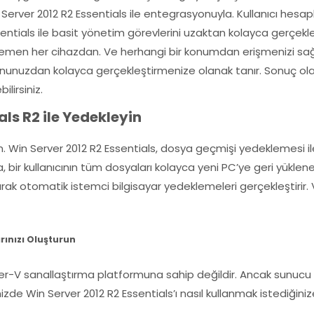
Server 2012 R2 Essentials ile entegrasyonuyla. Kullanıcı hesapları
ssentials ile basit yönetim görevlerini uzaktan kolayca gerçekl
men her cihazdan. Ve herhangi bir konumdan erişmenizi sağlar
efonunuzdan kolayca gerçekleştirmenize olanak tanır. Sonuç ol
lirsiniz.
als R2 ile Yedekleyin
n. Win Server 2012 R2 Essentials, dosya geçmişi yedeklemesi ile
bir kullanıcının tüm dosyaları kolayca yeni PC’ye geri yüklenebi
olarak otomatik istemci bilgisayar yedeklemeleri gerçekleştirir
rınızı Oluşturun
per-V sanallaştırma platformuna sahip değildir. Ancak sunucu 
inizde Win Server 2012 R2 Essentials’ı nasıl kullanmak istediğinize