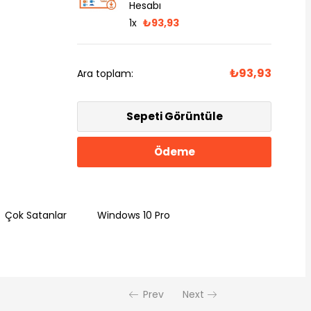
Hesabı
1x
₺
93,93
₺
93,93
Ara toplam:
Sepeti Görüntüle
Ödeme
Çok Satanlar
Windows 10 Pro
Prev
Next