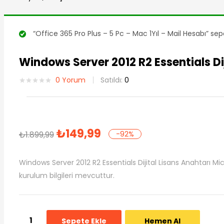
“Office 365 Pro Plus – 5 Pc – Mac 1Yıl – Mail Hesabı” sep
Windows Server 2012 R2 Essentials Dij
0
Yorum
Satıldı:
0
₺
149,99
₺
1.899,99
-92%
Windows Server 2012 R2 Essentials Dijital Lisans Anahtarı Micr
kurulum bilgileri mevcuttur.
Sepete Ekle
Hemen Al