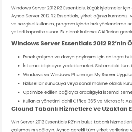
Windows Server 2012 R2 Essentials, küçük işletmeler içi
Ayrıca Server 2012 R2 Essentials, şirket ağınızı kurmanız. 
ve sezgisel kullanım, program içinde hızlı yönlendirme s
yeterli kapasite sunar. Ek olarak kullanıcı CAL’lerine gerek
Windows Server Essentials 2012 R2’nin Öz
Esnek çalışma ve dosya paylaşımı için entegre bulu
İstemci bilgisayar yedeklemeleri. Sistemdeki tüm b
Windows ve Windows Phone için My Server Uygulamas
Fiziksel bir sunucuya veya sanal makine olarak kurula
Optimize edilen bağlayıcı aracılığıyla istemci temel h
Kullanıcı yönetimi dahil Office 365 ve Microsoft A
Clound Tabanlı Hizmetlere ve Uzaktan E
Win Server 2012 Essentials R2’nin bulut tabanlı hizmetlerin
çalışmasını sağlayın. Ayrıca gerekli tüm şirket verilerine v