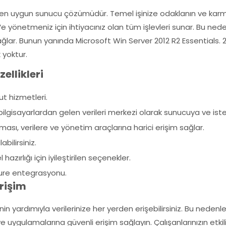
n en uygun sunucu çözümüdür. Temel işinize odaklanın ve karm
Ve yönetmeniz için ihtiyacınız olan tüm işlevleri sunar. Bu neden
ağlar. Bunun yanında Microsoft Win Server 2012 R2 Essentials. 
 yoktur.
ellikleri
t hizmetleri.
ilgisayarlardan gelen verileri merkezi olarak sunucuya ve is
ı, verilere ve yönetim araçlarına harici erişim sağlar.
bilirsiniz.
azırlığı için iyileştirilen seçenekler.
zure entegrasyonu.
rişim
in yardımıyla verilerinize her yerden erişebilirsiniz. Bu nedenle
e uygulamalarına güvenli erişim sağlayın. Çalışanlarınızın etkili