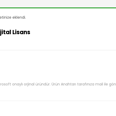
etinize eklendi.
ital Lisans
osoft onaylı orjinal üründür. Ürün Anahtarı tarafınıza mail ile gönd